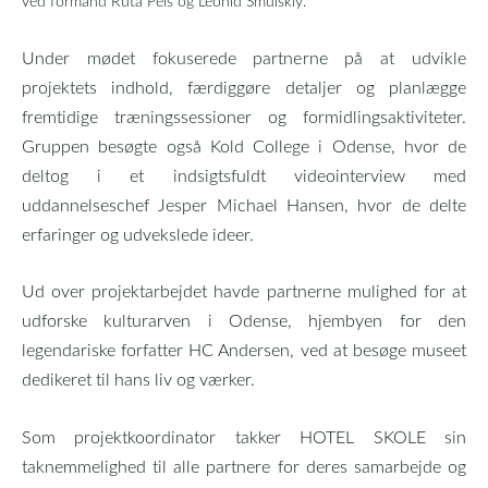
ved formand Ruta Pels og Leonid Smulskiy.
Under mødet fokuserede partnerne på at udvikle
projektets indhold, færdiggøre detaljer og planlægge
fremtidige træningssessioner og formidlingsaktiviteter.
Gruppen besøgte også Kold College i Odense, hvor de
deltog i et indsigtsfuldt videointerview med
uddannelseschef Jesper Michael Hansen, hvor de delte
erfaringer og udvekslede ideer.
Ud over projektarbejdet havde partnerne mulighed for at
udforske kulturarven i Odense, hjembyen for den
legendariske forfatter HC Andersen, ved at besøge museet
dedikeret til hans liv og værker.
Som projektkoordinator takker HOTEL SKOLE sin
taknemmelighed til alle partnere for deres samarbejde og