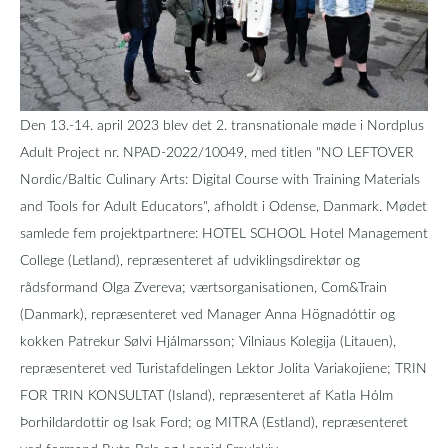
Den 13.-14. april 2023 blev det 2. transnationale møde i Nordplus
Adult Project nr. NPAD-2022/10049, med titlen "NO LEFTOVER
Nordic/Baltic Culinary Arts: Digital Course with Training Materials
and Tools for Adult Educators", afholdt i Odense, Danmark. Mødet
samlede fem projektpartnere: HOTEL SCHOOL Hotel Management
College (Letland), repræsenteret af udviklingsdirektør og
rådsformand Olga Zvereva; værtsorganisationen, Com&Train
(Danmark), repræsenteret ved Manager Anna Högnadóttir og
kokken Patrekur Sølvi Hjálmarsson; Vilniaus Kolegija (Litauen),
repræsenteret ved Turistafdelingen Lektor Jolita Variakojiene; TRIN
FOR TRIN KONSULTAT (Island), repræsenteret af Katla Hólm
Þorhildardottir og Isak Ford; og MITRA (Estland), repræsenteret