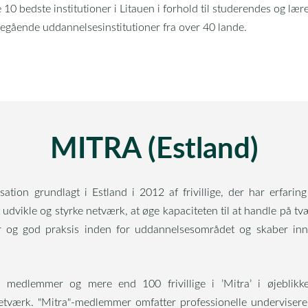
 10 bedste institutioner i Litauen i forhold til studerendes og lære
egående uddannelsesinstitutioner fra over 40 lande.
MITRA (Estland)
sation grundlagt i Estland i 2012 af frivillige, der har erfa
dvikle og styrke netværk, at øge kapaciteten til at handle på tvæ
ger og god praksis inden for uddannelsesområdet og skaber in
le medlemmer og mere end 100 frivillige i ’Mitra’ i øjeblik
tværk. "Mitra"-medlemmer omfatter professionelle undervisere,