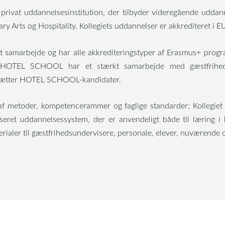
at uddannelsesinstitution, der tilbyder videregående uddanne
ry Arts og Hospitality. Kollegiets uddannelser er akkrediteret i E
t samarbejde og har alle akkrediteringstyper af Erasmus+ pro
. HOTEL SCHOOL har et stærkt samarbejde med gæstfriheds
ansætter HOTEL SCHOOL-kandidater.
af metoder, kompetencerammer og faglige standarder; Kollegie
seret uddannelsessystem, der er anvendeligt både til læring i
rialer til gæstfrihedsundervisere, personale, elever, nuværende o