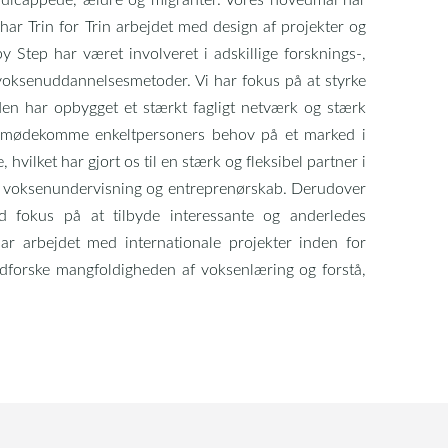
har Trin for Trin arbejdet med design af projekter og
y Step har været involveret i adskillige forsknings-,
f voksenuddannelsesmetoder. Vi har fokus på at styrke
eden har opbygget et stærkt fagligt netværk og stærk
t imødekomme enkeltpersoners behov på et marked i
hvilket har gjort os til en stærk og fleksibel partner i
for voksenundervisning og entreprenørskab. Derudover
ed fokus på at tilbyde interessante og anderledes
har arbejdet med internationale projekter inden for
dforske mangfoldigheden af voksenlæring og forstå,