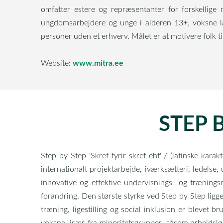
omfatter estere og repræsentanter for forskellige na
ungdomsarbejdere og unge i alderen 13+, voksne lær
personer uden et erhverv. Målet er at motivere folk ti
www.mitra.ee
Website:
STEP B
Step by Step 'Skref fyrir skref ehf' / (latinske kara
internationalt projektarbejde, iværksætteri, ledel
innovative og effektive undervisnings- og træning
forandring. Den største styrke ved Step by Step ligge
træning, ligestilling og social inklusion er blevet br
voksne, især fra minoritetsgrupper, såsom arbejdsl