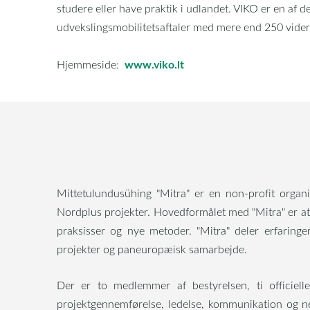
studere eller have praktik i udlandet. VIKO er en af de
udvekslingsmobilitetsaftaler med mere end 250 vider
www.viko.lt
Hjemmeside:
Mittetulundusühing "Mitra" er en non-profit organi
Nordplus projekter. Hovedformålet med "Mitra" er at u
praksisser og nye metoder. "Mitra" deler erfarin
projekter og paneuropæisk samarbejde.
Der er to medlemmer af bestyrelsen, ti officiel
projektgennemførelse, ledelse, kommunikation og ne