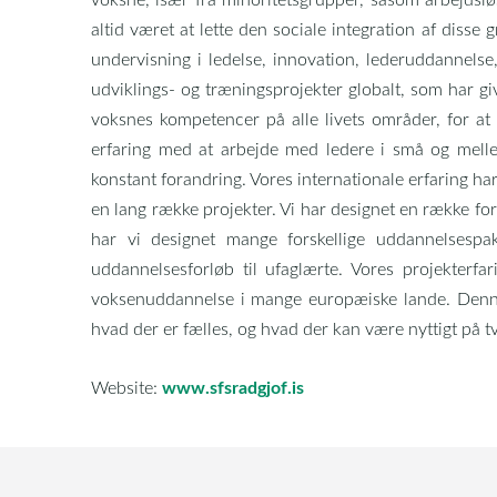
altid været at lette den sociale integration af diss
undervisning i ledelse, innovation, lederuddannelse,
udviklings- og træningsprojekter globalt, som har gi
voksnes kompetencer på alle livets områder, for at 
erfaring med at arbejde med ledere i små og mell
konstant forandring. Vores internationale erfaring har 
en lang række projekter. Vi har designet en række f
har vi designet mange forskellige uddannelsespak
uddannelsesforløb til ufaglærte. Vores projekterfa
voksenuddannelse i mange europæiske lande. Denne 
hvad der er fælles, og hvad der kan være nyttigt på t
www.sfsradgjof.is
Website: