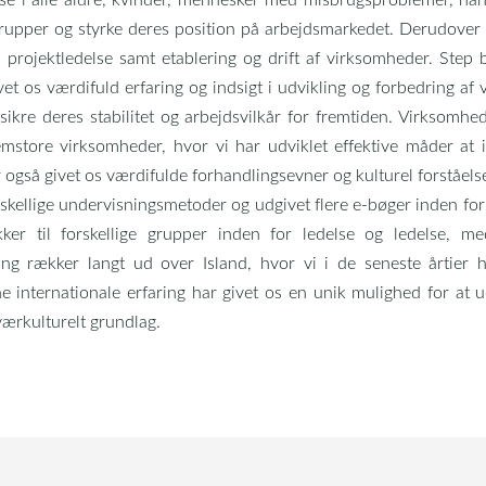
e grupper og styrke deres position på arbejdsmarkedet. Derudover 
 projektledelse samt etablering og drift af virksomheder. Step b
vet os værdifuld erfaring og indsigt i udvikling og forbedring a
sikre deres stabilitet og arbejdsvilkår for fremtiden. Virksomh
emstore virksomheder, hvor vi har udviklet effektive måder a
også givet os værdifulde forhandlingsevner og kulturel forståelse, 
orskellige undervisningsmetoder og udgivet flere e-bøger inden 
ker til forskellige grupper inden for ledelse og ledelse, m
ring rækker langt ud over Island, hvor vi i de seneste årtier 
internationale erfaring har givet os en unik mulighed for at u
værkulturelt grundlag.