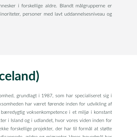
mennesker i forskellige aldre. Blandt målgrupperne er
minoriteter, personer med lavt uddannelsesniveau og
celand)
ksomhed, grundlagt i 1987, som har specialiseret sig i
rksomheden har været førende inden for udvikling af
 bæredygtig voksenkompetence i et miljø i konstant
ter i Island og i udlandet, hvor vores viden inden for
kke forskellige projekter, der har til formål at støtte
andicappede, ældre og migranter. Vores hovedmål har