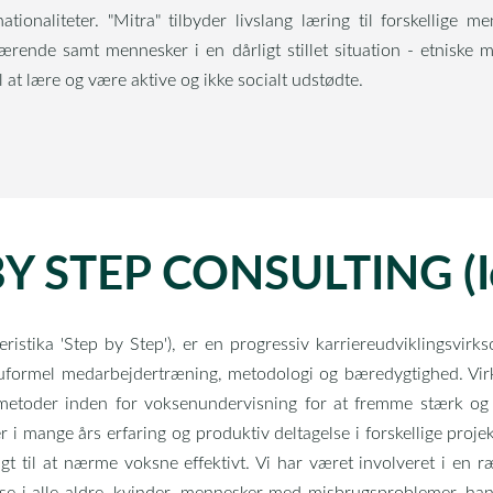
tionaliteter. "Mitra" tilbyder livslang læring til forskellige 
ende samt mennesker i en dårligt stillet situation - etniske 
l at lære og være aktive og ikke socialt udstødte.
Y STEP CONSULTING (I
kteristika 'Step by Step'), er en progressiv karriereudviklingsvir
se, uformel medarbejdertræning, metodologi og bæredygtighed. Vi
smetoder inden for voksenundervisning for at fremme stærk og
r i mange års erfaring og produktiv deltagelse i forskellige projek
ugt til at nærme voksne effektivt. Vi har været involveret i en ræ
øse i alle aldre, kvinder, mennesker med misbrugsproblemer, h