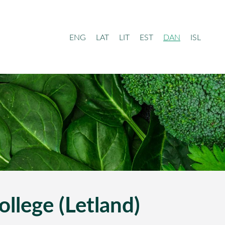
ENG
LAT
LIT
EST
DAN
ISL
lege (Letland)