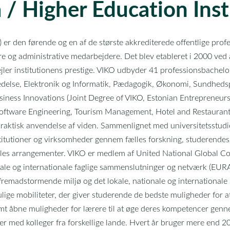
a / Higher Education Inst
O) er den førende og en af de største akkrediterede offentlige pro
 og administrative medarbejdere. Det blev etableret i 2000 ved
ejler institutionens prestige. VIKO udbyder 41 professionsbachel
ledelse, Elektronik og Informatik, Pædagogik, Økonomi, Sundhedsp
siness Innovations (Joint Degree of VIKO, Estonian Entrepreneurs
s, Software Engineering, Tourism Management, Hotel and Restauran
d praktisk anvendelse af viden. Sammenlignet med universitetsst
tutioner og virksomheder gennem fælles forskning, studerendes 
les arrangementer. VIKO er medlem af United National Global Co
ionale og internationale faglige sammenslutninger og netværk 
emadstormende miljø og det lokale, nationale og internationale s
ulige mobiliteter, der giver studerende de bedste muligheder for 
samt åbne muligheder for lærere til at øge deres kompetencer gen
ger med kolleger fra forskellige lande. Hvert år bruger mere end 