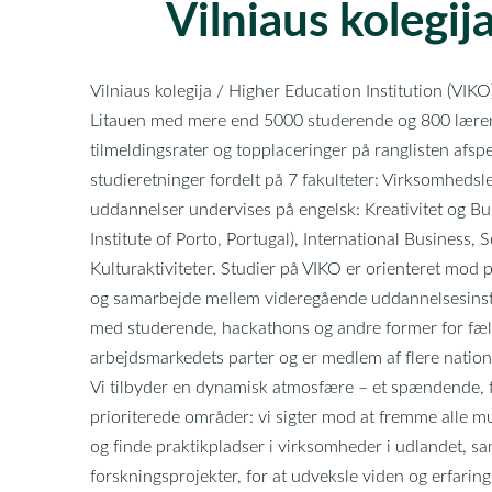
Vilniaus kolegij
Vilniaus kolegija / Higher Education Institution (VIK
Litauen med mere end 5000 studerende og 800 lærere
tilmeldingsrater og topplaceringer på ranglisten afsp
studieretninger fordelt på 7 fakulteter: Virksomheds
uddannelser undervises på engelsk: Kreativitet og Bu
Institute of Porto, Portugal), International Busines
Kulturaktiviteter. Studier på VIKO er orienteret mo
og samarbejde mellem videregående uddannelsesinsti
med studerende, hackathons og andre former for fæl
arbejdsmarkedets parter og er medlem af flere nat
Vi tilbyder en dynamisk atmosfære – et spændende, fr
prioriterede områder: vi sigter mod at fremme alle m
og finde praktikpladser i virksomheder i udlandet, 
forskningsprojekter, for at udveksle viden og erfarin