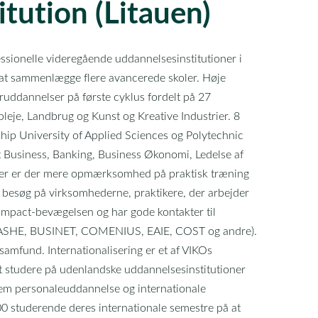
itution (Litauen)
fessionelle videregående uddannelsesinstitutioner i
 at sammenlægge flere avancerede skoler. Høje
oruddannelser på første cyklus fordelt på 27
leje, Landbrug og Kunst og Kreative Industrier. 8
hip University of Applied Sciences og Polytechnic
t Business, Banking, Business Økonomi, Ledelse af
udier er der mere opmærksomhed på praktisk træning
besøg på virksomhederne, praktikere, der arbejder
mpact-bevægelsen og har gode kontakter til
(EURASHE, BUSINET, COMENIUS, EAIE, COST og andre).
amfund. Internationalisering er et af VIKOs
at studere på udenlandske uddannelsesinstitutioner
nem personaleuddannelse og internationale
200 studerende deres internationale semestre på at