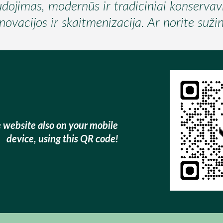
udojimas, modernūs ir tradiciniai konserva
inovacijos ir skaitmenizacija. Ar norite suž
 website also on your mobile
device
, using this QR code!