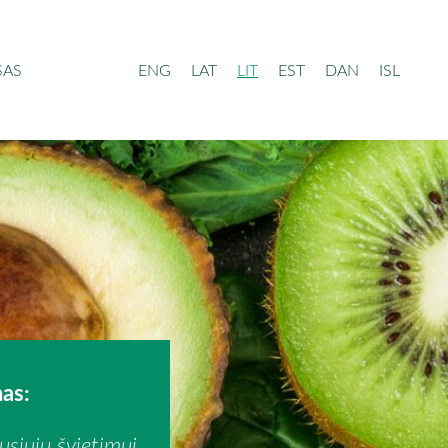
SAS
ENG
LAT
LIT
EST
DAN
ISL
nas:
siųjų švietimui