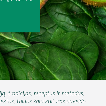
iją, tradicijas, receptus ir metodus,
pektus, tokius kaip kultūros paveldo