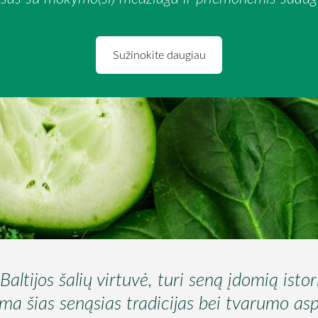
Sužinokite daugiau
altijos šalių virtuvė, turi seną įdomią istor
ima šias senąsias tradicijas bei tvarumo as