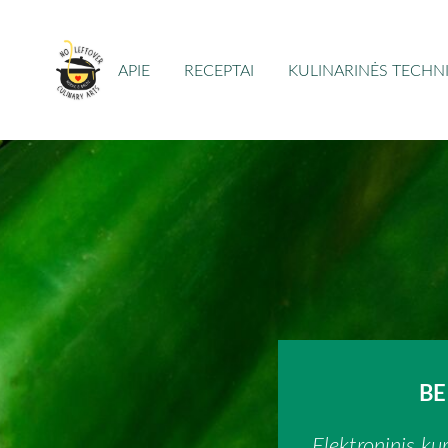
APIE
RECEPTAI
KULINARINĖS TECHN
BE 
Elektroninis k