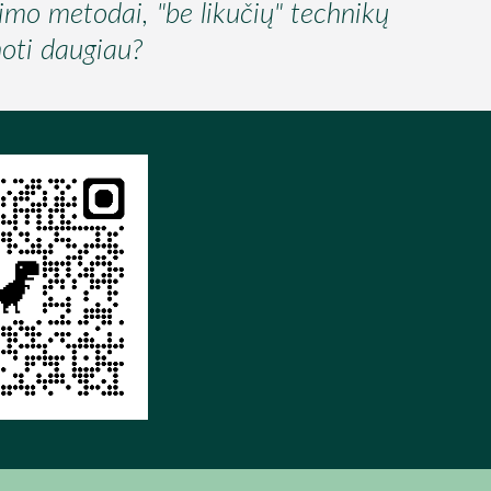
vimo metodai, "be likučių" technikų
inoti daugiau?