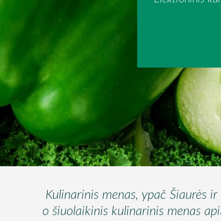
Kulinarinis menas, ypač Šiaurės ir B
o šiuolaikinis kulinarinis menas ap