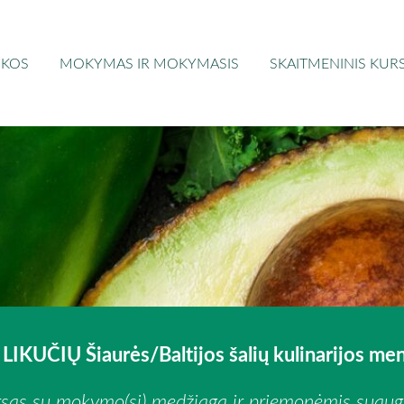
IKOS
MOKYMAS IR MOKYMASIS
SKAITMENINIS KUR
LIKUČIŲ Šiaurės/Baltijos šalių kulinarijos me
ursas su mokymo(si) medžiaga ir priemonėmis suaugu